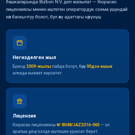
башкаларында Bizbon N.V. деп жазылат — Кюрасао
лицензиясы менен иштеген оператордук схема ушундай
көп баскычтуу болот, бул өзү адаттагы көрүнүш.
Негизделген жыл
Бренд
2009-жылы
пайда болуп, бүгүн
90дон ашык
өлкөдө кызмат көрсөтөт.
Лицензия
Кюрасао лицензиясы
№ 8048/JAZ2016-065
— эл
аралык деңгээлде иштешке уруксат берет.