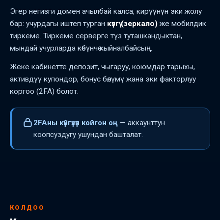
Эгер негизги домен ачылбай калса, кирүүнүн эки жолу
бар: учурдагы иштеп турган
күзгү (зеркало)
же мобилдик
тиркеме. Тиркеме серверге түз туташкандыктан,
мындай учурларда көбүнчө кыйналбайсың.
Жеке кабинетте депозит, чыгаруу, коюмдар тарыхы,
активдүү купондор, бонус бөлүмү жана эки факторлуу
коргоо (2FA) болот.
2FAны күйгүзүп койгон оң
— аккаунттун
коопсуздугу ушундан башталат.
КОЛДОО