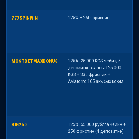
777SPINWIN
125% + 250 фриспин
К
с
MOSTBETMAXBONUS
125%, 25 000 KGS чейин; 5
«
депозитке жалпы 125 000
а
KGS + 335 фриспин +
к
Aviatorго 165 акысыз коюм
с
BIG250
125%, 55 000 рублга чейин +
н
250 фриспин (4 депозитке)
т
б