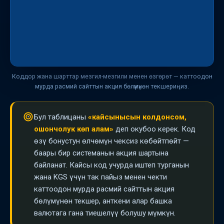
с
Коддор жана шарттар мезгил-мезгили менен өзгөрөт — каттоодон
мурда расмий сайттын акция бөлүмүнөн текшериңиз.
Бул таблицаны
«кайсынысын колдонсом,
ошончолук көп алам»
деп окубоо керек. Код
өзү бонустун өлчөмүн чексиз көбөйтпөйт —
баары бир системанын акция шартына
байланат. Кайсы код учурда иштеп турганын
жана KGS үчүн так пайыз менен чекти
каттоодон мурда расмий сайттын акция
бөлүмүнөн текшер, анткени алар башка
валютага гана тиешелүү болушу мүмкүн.