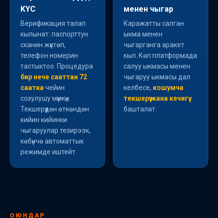
KYC
менен чыгар
Верификация талап
Каражатты салган
кылынат: паспорттун
ыкма менен
сканин жүктөп,
чыгарганга аракет
телефон номерин
кыл. Көп платформада
тастыктоо. Процедура
салуу ыкмасы менен
бир нече сааттан 72
чыгаруу ыкмасы дал
саатка
чейин
келбесе,
кошумча
созулушу мүмкүн.
текшерүү жана кечигүү
Текшерүүдөн өткөндөн
башталат.
кийин кийинки
чыгаруулар тезирээк,
көбүнчө автоматтык
режимде иштейт.
ОЮНДАР