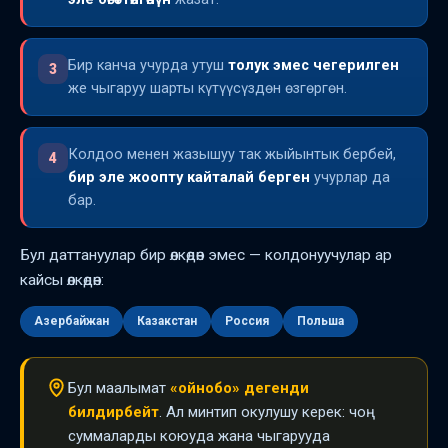
Бир канча учурда утуш
толук эмес чегерилген
3
же чыгаруу шарты күтүүсүздөн өзгөргөн.
Колдоо менен жазышуу так жыйынтык бербей,
4
бир эле жоопту кайталай берген
учурлар да
бар.
Бул даттануулар бир өлкөдөн эмес — колдонуучулар ар
кайсы өлкөдөн:
Азербайжан
Казакстан
Россия
Польша
Бул маалымат
«ойнобо» дегенди
билдирбейт
. Ал минтип окулушу керек: чоң
суммаларды коюуда жана чыгарууда