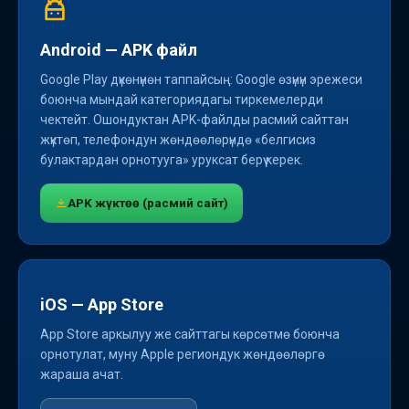
Android — APK файл
Google Play дүкөнүнөн таппайсың: Google өзүнүн эрежеси
боюнча мындай категориядагы тиркемелерди
чектейт. Ошондуктан APK-файлды расмий сайттан
жүктөп, телефондун жөндөөлөрүндө «белгисиз
булактардан орнотууга» уруксат берүү керек.
APK жүктөө (расмий сайт)
iOS — App Store
App Store аркылуу же сайттагы көрсөтмө боюнча
орнотулат, муну Apple региондук жөндөөлөргө
жараша ачат.