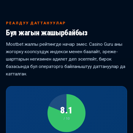
РЕАЛДУУ ДАТТАНУУЛАР
Бул жагын жашырбайбыз
Mostbet жалпы рейтингде начар эмес. Casino Guru аны
жогорку коопсуздук индекси менен баалайт, эреже-
шарттарын негизинен адилет деп эсептейт, бирок
базасында бул операторго байланыштуу даттануулар да
катталган.
8.1
/ 10