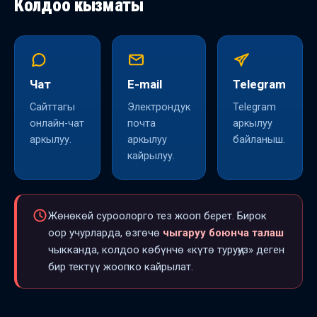
Колдоо кызматы
Чат
E-mail
Telegram
Сайттагы
Электрондук
Telegram
онлайн-чат
почта
аркылуу
аркылуу.
аркылуу
байланыш.
кайрылуу.
Жөнөкөй суроолорго тез жооп берет. Бирок
оор учурларда, өзгөчө
чыгаруу боюнча талаш
чыкканда, колдоо көбүнчө «күтө туруңуз» деген
бир тектүү жоопко кайрылат.