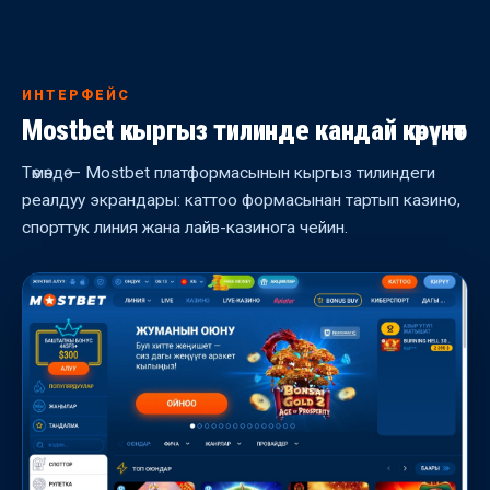
ИНТЕРФЕЙС
Mostbet кыргыз тилинде кандай көрүнөт
Төмөндө — Mostbet платформасынын кыргыз тилиндеги
реалдуу экрандары: каттоо формасынан тартып казино,
спорттук линия жана лайв-казинога чейин.